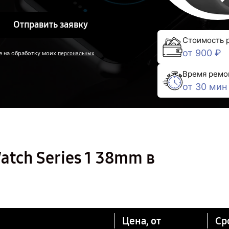
Отправить заявку
Стоимость 
от 900 ₽
е на обработку моих
персональных
Время ремо
от 30 мин
atch Series 1 38mm в
Цена, от
Ср