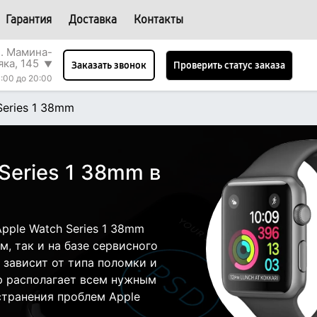
Гарантия
Доставка
Контакты
л. Мамина-
яка, 145
▼
Проверить статус заказа
Заказать звонок
:00 до 20:00
Series 1 38mm
Series 1 38mm в
pple Watch Series 1 38mm
, так и на базе сервисного
 зависит от типа поломки и
р располагает всем нужным
странения проблем Apple