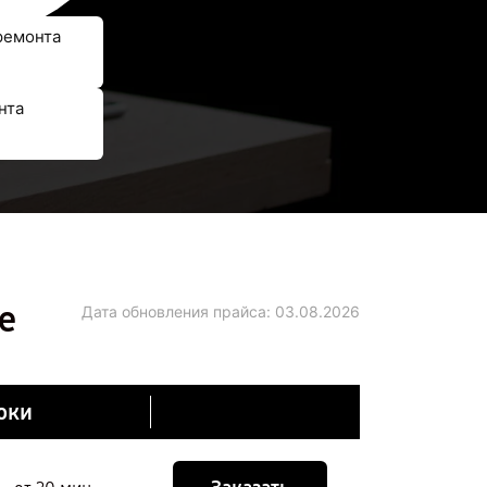
ремонта
нта
е
Дата обновления прайса:
03.08.2026
оки