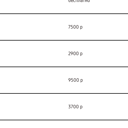
бесплатно
7500 р
2900 р
9500 р
3700 р