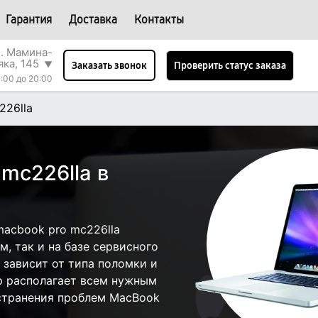
Гарантия
Доставка
Контакты
л. Мамина-
яка, 145
▼
Проверить статус заказа
Заказать звонок
:00 до 20:00
226lla
mc226lla в
acbook pro mc226lla
, так и на базе сервисного
 зависит от типа поломки и
р располагает всем нужным
странения проблем MacBook