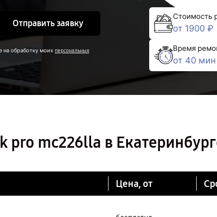
Стоимость 
Отправить заявку
от 1900 ₽
Время ремо
е на обработку моих
персональных
от 40 мин
 pro mc226lla в Екатеринбург
Цена, от
Ср